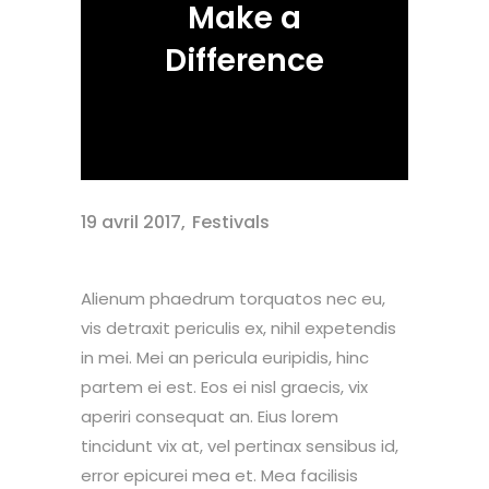
Make a
Difference
19 avril 2017
Festivals
Alienum phaedrum torquatos nec eu,
vis detraxit periculis ex, nihil expetendis
in mei. Mei an pericula euripidis, hinc
partem ei est. Eos ei nisl graecis, vix
aperiri consequat an. Eius lorem
tincidunt vix at, vel pertinax sensibus id,
error epicurei mea et. Mea facilisis