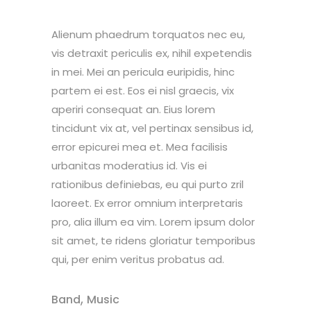
Alienum phaedrum torquatos nec eu,
vis detraxit periculis ex, nihil expetendis
in mei. Mei an pericula euripidis, hinc
partem ei est. Eos ei nisl graecis, vix
aperiri consequat an. Eius lorem
tincidunt vix at, vel pertinax sensibus id,
error epicurei mea et. Mea facilisis
urbanitas moderatius id. Vis ei
rationibus definiebas, eu qui purto zril
laoreet. Ex error omnium interpretaris
pro, alia illum ea vim. Lorem ipsum dolor
sit amet, te ridens gloriatur temporibus
qui, per enim veritus probatus ad.
,
Band
Music