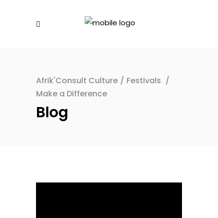
Afrik'Consult Culture
/
Festivals
/
Make a Difference
Blog