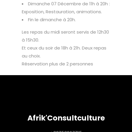
Dimanche 07 Décembre de 11h à 20h :
Exposition, Restauration, animations.
Fin le dimanche à 20h.
Les repas du midi seront servis de 12h30
à 15h30.
Et ceux du soir de 18h à 21h. Deux repas
au choix.
Réservation plus de 2 personnes
Afrik'Consultculture