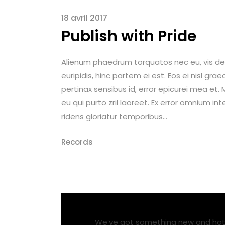
18 avril 2017
Publish with Pride
Alienum phaedrum torquatos nec eu, vis detrax
euripidis, hinc partem ei est. Eos ei nisl graec
pertinax sensibus id, error epicurei mea et. M
eu qui purto zril laoreet. Ex error omnium int
ridens gloriatur temporibus...
Records
We’ve got something new and hot c