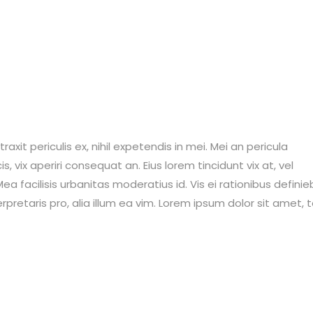
it periculis ex, nihil expetendis in mei. Mei an pericula
is, vix aperiri consequat an. Eius lorem tincidunt vix at, vel
ea facilisis urbanitas moderatius id. Vis ei rationibus definie
erpretaris pro, alia illum ea vim. Lorem ipsum dolor sit amet, 