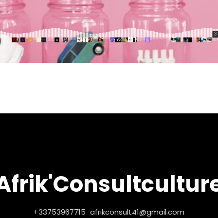
Afrik'Consultcultur
+33753967715
afrikconsult41@gmail.com