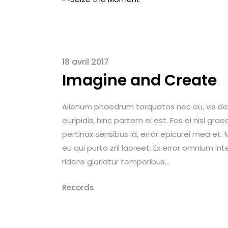
18 avril 2017
Imagine and Create
Alienum phaedrum torquatos nec eu, vis detrax
euripidis, hinc partem ei est. Eos ei nisl graec
pertinax sensibus id, error epicurei mea et. M
eu qui purto zril laoreet. Ex error omnium int
ridens gloriatur temporibus...
Records