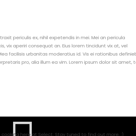
it periculis ex, nihil expetendis in mei. Mei an pericula
is, vix aperiri consequat an. Eius lorem tincidunt vix at, vel
ea facilisis urbanitas moderatius id. Vis ei rationibus definie
erpretaris pro, alia illum ea vim. Lorem ipsum dolor sit amet, 
ooking here at Select. Stay tuned to find out more. ;)